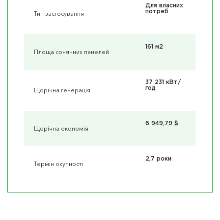
Для власних
потреб
Тип застосування
161 м2
Площа сонячних панелей
37 231 кBт/
год
Щорічна генерація
6 949,79 $
Щорічна економія
2,7 роки
Термін окупності