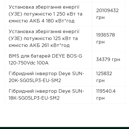
Установка зберігання енергії
20109432
(УЗЕ) потужністю 1 250 кВт та
грн
ємністю АКБ 4 180 кВт*год
Установка зберігання енергії
1936578
(УЗЕ) потужністю 125 кВт та
грн
ємністю АКБ 261 кВт*год
BMS для батарей DEYE BOS-G
34379 грн
120-750Vdc 100A
Гібридний інвертор Deye SUN-
125832
20K-SG05LP3-EU-SM2
грн
Гібридний інвертор Deye SUN-
119540.4
18K-SG05LP3-EU-SM2
грн