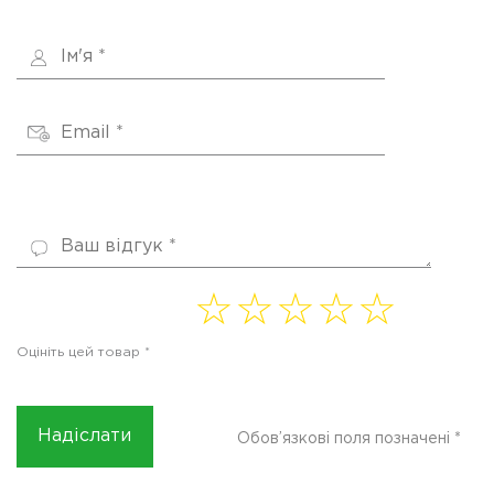
1 of
2 of
3 of
4
5 of
5
5
5
of 5
5
Оцініть цей товар
*
stars
stars
stars
stars
stars
Обов’язкові поля позначені
*