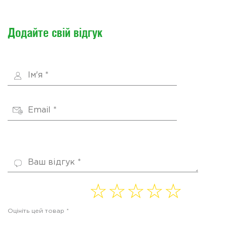
Додайте свій відгук
1 of
2 of
3 of
4
5 of
5
5
5
of 5
5
Оцініть цей товар
*
stars
stars
stars
stars
stars