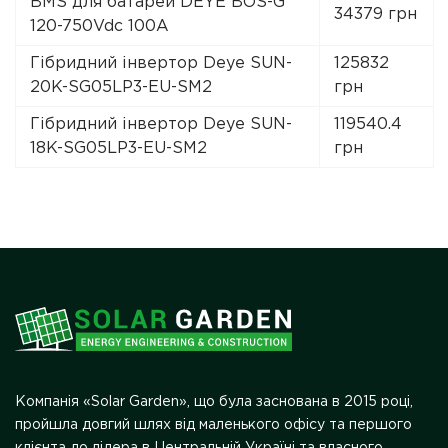
BMS для батарей DEYE BOS-G
34379 грн
120-750Vdc 100A
Гібридний інвертор Deye SUN-
125832
20K-SG05LP3-EU-SM2
грн
Гібридний інвертор Deye SUN-
119540.4
18K-SG05LP3-EU-SM2
грн
Компанія «Solar Garden», що була заснована в 2015 році,
пройшла довгий шлях від маленького офісу та першого
клієнта до лідера в Центральній Україні та власного