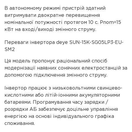
В автономному режимі пристрій здатний
витримувати двократне перевищення
номінальної потужності протягом 10 с. Pnom=15
кВт на вході/виході змінного струму.
Переваги інвертора deye SUN-15K-SG05LP3-EU-
SM2
Ця модель пропонує раціональний спосіб
модернізації наявних сонячних електростанцій за
допомогою підключення змінного струму.
Інвертор працює з низьковольтними свинцево-
кислотними або літій-іонними акумуляторними
батареями. Програмування часу зарядки /
розрядки АБ забезпечує доцільне управління
енергією на основі індивідуального графіка
споживання.