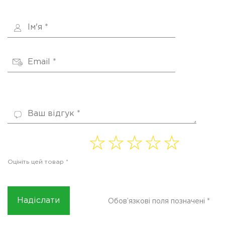
1 of
2 of
3 of
4
5 of
5
5
5
of 5
5
Оцініть цей товар
*
stars
stars
stars
stars
stars
Обов’язкові поля позначені
*