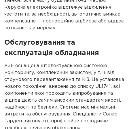
змінюється в часі у будь-якій точці мережі.
Керуюча електроніка відстежує відхилення
частоти та, за необхідності, автоматично вмикає
компенсацію — пропорційно відбирає або віддає
потужність в мережу.
Обслуговування та
експлуатація обладнання
УЗЕ оснащена інтелектуальною системою
моніторингу, комплексним захистом, у т. ч. від
струмового перевантаження та К.З. Це установка
нового покоління, внесена до списку UL1741, всі
компоненти якої проходять випробування та
відповідають самим високим стандартам якості,
надійності та безпеки. Система має мінімальні
витрати на обслуговування. Спеціалісти Солар
Гарден виконують професійне періодичне
техобслуговування обладнання.