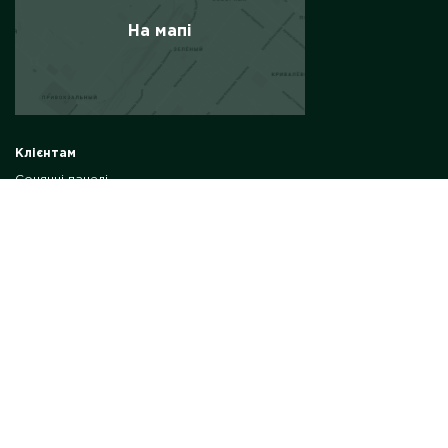
На мапі
Клієнтам
Сонячні панелі
Сонячні електростанції
Комплект сонячної електростанції
Сонячні електростанції для бізнесу
Інвертор
Energy Storage
Bettery energy system станції
Інформація
Про компанію
Контакти
Часті питання
Статті SolarGarden
Реалізовані проекти