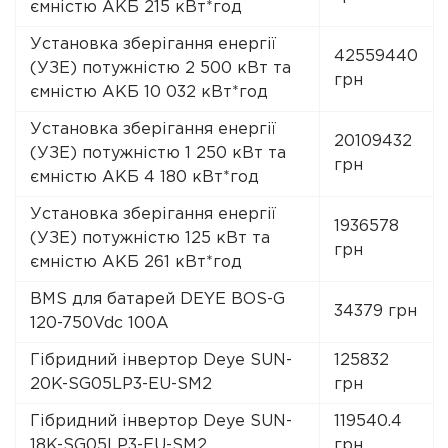
ємністю АКБ 215 кВт*год
Установка зберігання енергії
42559440
(УЗЕ) потужністю 2 500 кВт та
грн
ємністю АКБ 10 032 кВт*год
Установка зберігання енергії
20109432
(УЗЕ) потужністю 1 250 кВт та
грн
ємністю АКБ 4 180 кВт*год
Установка зберігання енергії
1936578
(УЗЕ) потужністю 125 кВт та
грн
ємністю АКБ 261 кВт*год
BMS для батарей DEYE BOS-G
34379 грн
120-750Vdc 100A
Гібридний інвертор Deye SUN-
125832
20K-SG05LP3-EU-SM2
грн
Гібридний інвертор Deye SUN-
119540.4
18K-SG05LP3-EU-SM2
грн