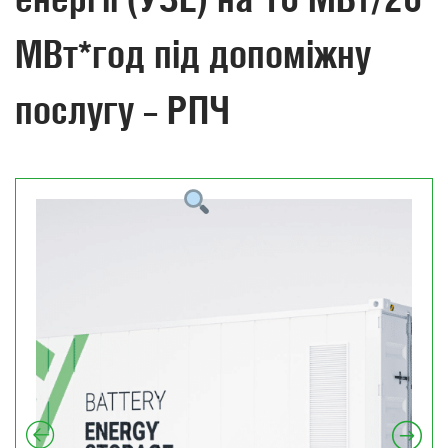
МВт*год під допоміжну
послугу – РПЧ