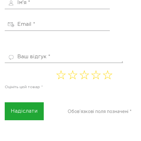
1 of
2 of
3 of
4
5 of
5
5
5
of 5
5
Оцініть цей товар
*
stars
stars
stars
stars
stars
Обов’язкові поля позначені
*