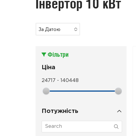
Інвертор 10 кВт
За Датою
No Options To
Choose
Фільтри
Ціна
24717
-
140448
Потужність