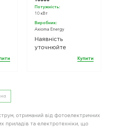
Потужність:
10 кВт
Виробник:
Axioma Energy
Наявність
уточнюйте
пити
Купити
пна
 струм, отриманий від фотоелектричних
их приладів та електротехніки, що