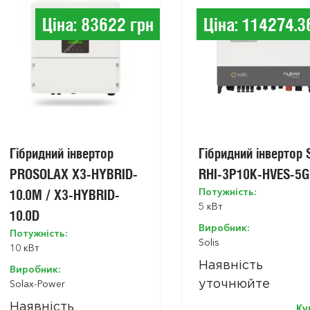
Ціна: 83622 грн
Ціна: 114274.3
Гібридний інвертор
Гібридний інвертор S
PROSOLAX X3-HYBRID-
RHI-3P10K-HVES-5G
Потужність:
10.0M / X3-HYBRID-
5 кВт
10.0D
Виробник:
Потужність:
Solis
10 кВт
Наявність
Виробник:
Solax-Power
уточнюйте
Наявність
Ку