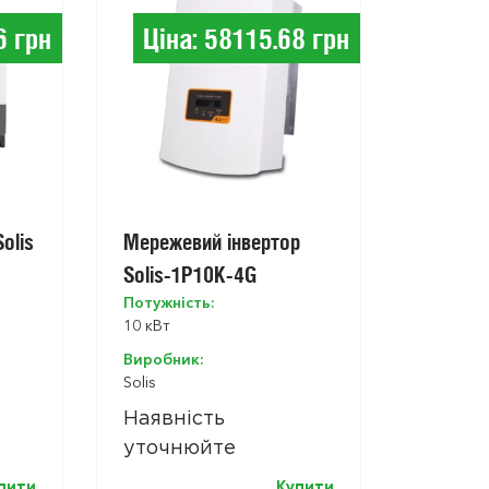
6 грн
Ціна: 58115.68 грн
olis
Мережевий інвертор
Solis-1P10K-4G
Потужність:
10 кВт
Виробник:
Solis
Наявність
уточнюйте
пити
Купити