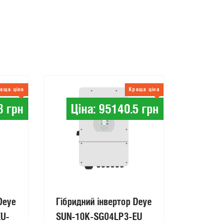
аща ціна
Краща ціна
8 грн
Ціна: 95140.5 грн
Сон
пан
Deye
Гібридний інвертор Deye
EU-
SUN-10K-SG04LP3-EU