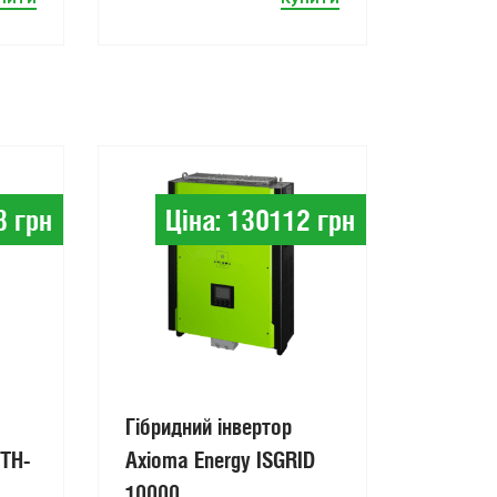
8 грн
Ціна: 130112 грн
Облад
для со
електро
Гібридний інвертор
-TH-
Axioma Energy ISGRID
10000