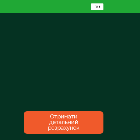
RU
Отримати
детальний
розрахунок