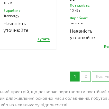
10 кВт
Потужність:
10 кВт
Виробник:
Trannergy
Виробник:
Sermatec
Наявність
уточнюйте
Наявність
уточнюйте
Купити
Ку
1
2
Насту
льний пристрій, що дозволяє перетворити постійний
дний для живлення основної маси обладнання, побутов
 або на невеликому підприємстві.