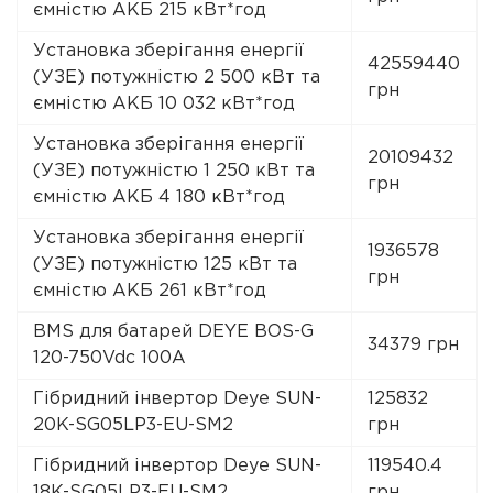
ємністю АКБ 215 кВт*год
Установка зберігання енергії
42559440
(УЗЕ) потужністю 2 500 кВт та
грн
ємністю АКБ 10 032 кВт*год
Установка зберігання енергії
20109432
(УЗЕ) потужністю 1 250 кВт та
грн
ємністю АКБ 4 180 кВт*год
Установка зберігання енергії
1936578
(УЗЕ) потужністю 125 кВт та
грн
ємністю АКБ 261 кВт*год
BMS для батарей DEYE BOS-G
34379 грн
120-750Vdc 100A
Гібридний інвертор Deye SUN-
125832
20K-SG05LP3-EU-SM2
грн
Гібридний інвертор Deye SUN-
119540.4
18K-SG05LP3-EU-SM2
грн