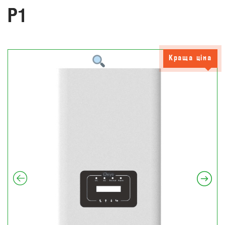
P1
Краща ціна