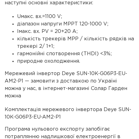
наступні основні характеристики:
Uмакс. вх.=1100 V;
діапазон напруги МРРТ 120-1000 V;
Iмакс. вх. PV = 20+20 A;
кількість трекерів МРР / кількість рядків на
трекері 2/ 1+1;
гармонійні спотворення (THDI) <3%;
природне охолодження.
Мережевий інвертор Deye SUN-10K-G06P3-EU-
AM2-P1 — замовити з доставкою по Україні
можна у нас, в інтернет-магазині Солар Гарден
можна
Комплектація мережевого інвертора Deye SUN-
10K-G06P3-EU-AM2-P1
Програма нульового експорту запобігає
потраплянню надлишкової електроенергії в