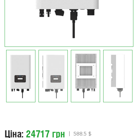
Ціна:
24717 грн
|
588.5 $