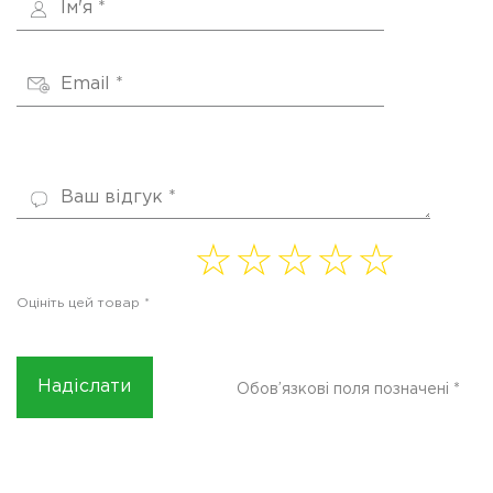
1 of
2 of
3 of
4
5 of
5
5
5
of 5
5
Оцініть цей товар
*
stars
stars
stars
stars
stars
Обов’язкові поля позначені
*