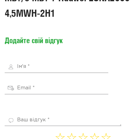
4,5MWH-2H1
Додайте свій відгук
1 of
2 of
3 of
4
5 of