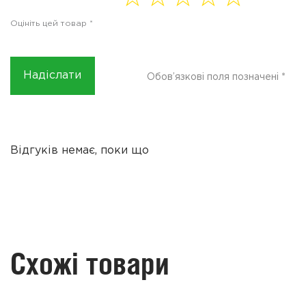
5
5
5
of 5
5
Оцініть цей товар
*
stars
stars
stars
stars
stars
Обов’язкові поля позначені
*
Відгуків немає, поки що
Схожі товари