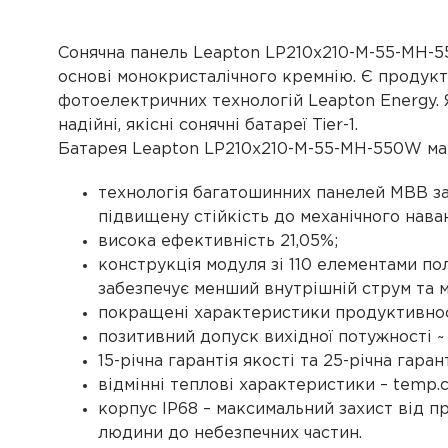
Сонячна панель Leapton LP210x210-M-55-MH-
основі монокристалічного кремнію. Є продукто
фотоелектричних технологій Leapton Energy.
надійні, якісні сонячні батареї Tier-1.
Батарея Leapton LP210x210-M-55-MH-550W має 
технологія багатошинних панелей МВВ з
підвищену стійкість до механічного нава
висока ефективність 21,05%;
конструкція модуля зі 110 елементами по
забезпечує менший внутрішній струм та м
покращені характеристики продуктивност
позитивний допуск вихідної потужності ~
15-річна гарантія якості та 25-річна гаран
відмінні теплові характеристики – temp.co
корпус IP68 – максимальний захист від п
людини до небезпечних частин.