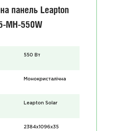
на панель Leapton
55-MH-550W
550 Вт
Сон
Монокристалічна
електро
Leapton Solar
2384x1096x35