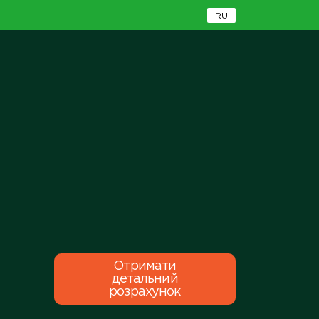
RU
Отримати
детальний
розрахунок