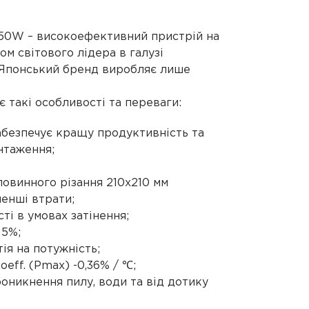
550W – високоефективний пристрій на
м світового лідера в галузі
 Японський бренд виробляє лише
такі особливості та переваги:
абезпечує кращу продуктивність та
нтаження;
Облад
ловинного різання 210х210 мм
для со
енші втрати;
і в умовах затінення;
 5%;
електро
тія на потужність;
eff. (Pmax) -0,36% / ℃;
роникнення пилу, води та від дотику