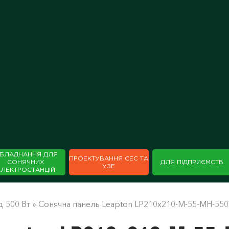
БЛАДНАННЯ ДЛЯ
ПРОЕКТУВАННЯ СЕС ТА
СОНЯЧНИХ
ДЛЯ ПІДПРИЄМСТВ
УЗЕ
ЕЛЕКТРОСТАНЦІЙ
д 500 Вт
»
Сонячна панель Leapton LP210x210-M-55-MH-55