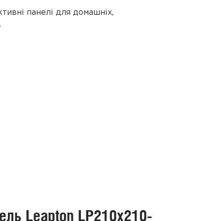
тивні панелі для домашніх,
.
нель Leapton LP210x210-