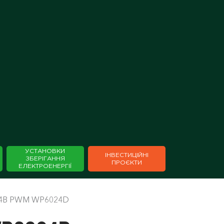
×
УСТАНОВКИ
ІНВЕСТИЦІЙНІ
ЗБЕРІГАННЯ
⁣⁣⁣⁣ПРОЄКТИ
ЕЛЕКТРОЕНЕРГІЇ
/24В PWM WP6024D