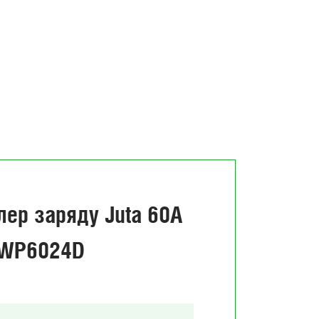
лер заряду Juta 60А
 WP6024D