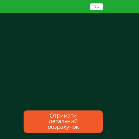
RU
Отримати
детальний
розрахунок