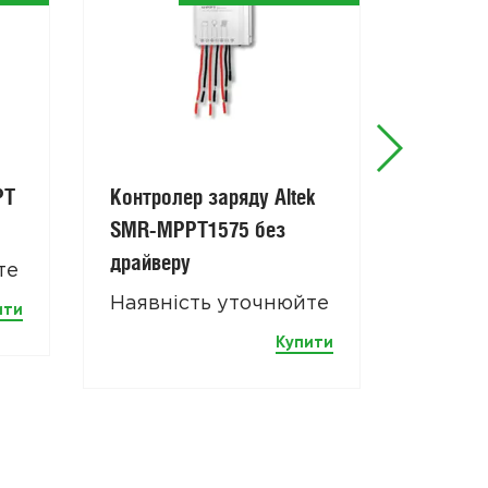
РТ
Контролер заряду Altek
Контрол
SMR-MPPT1575 без
P-30А/
драйверу
те
Наявн
Наявність уточнюйте
ити
Купити