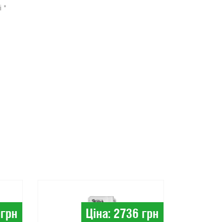
і
*
Облад
для со
електро
 грн
Ціна: 2736 грн