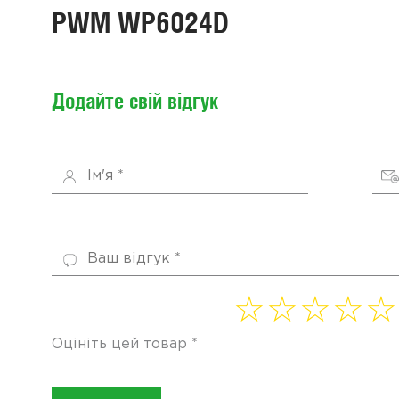
PWM WP6024D
Додайте свій відгук
1 of
2 of
3 of
4
5 of
5
5
5
of 5
5
Оцініть цей товар
*
stars
stars
stars
stars
star