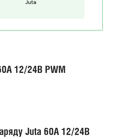
Juta
 60А 12/24В PWM
Сон
електро
заряду Juta 60А 12/24В