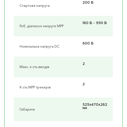
200 В
Стартова напруга
160 В ~ 950 В
Роб. діапазон напруги MPP
600 В
Номінальна напруга DC
2
Макс. к-сть вводів
2
К-сть MPP трекерів
525x470x262
мм
Габарити