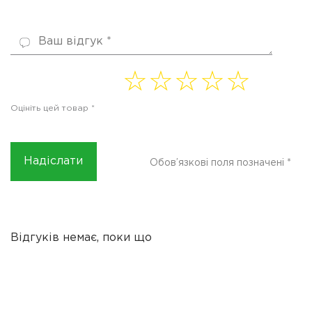
1 of
2 of
3 of
4
5 of
5
5
5
of 5
5
Оцініть цей товар
*
stars
stars
stars
stars
stars
Обов’язкові поля позначені
*
Відгуків немає, поки що