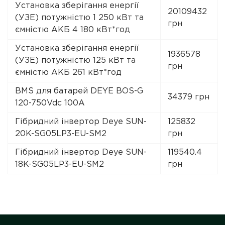
Установка зберігання енергії
20109432
(УЗЕ) потужністю 1 250 кВт та
грн
ємністю АКБ 4 180 кВт*год
Установка зберігання енергії
1936578
(УЗЕ) потужністю 125 кВт та
грн
ємністю АКБ 261 кВт*год
BMS для батарей DEYE BOS-G
34379 грн
120-750Vdc 100A
Гібридний інвертор Deye SUN-
125832
20K-SG05LP3-EU-SM2
грн
Гібридний інвертор Deye SUN-
119540.4
18K-SG05LP3-EU-SM2
грн