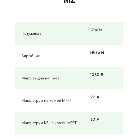
17 кВт
Потужність
Huawei
Виробник
1080 В
Макс. вхідна напруга
22 A
Макс. струм на кожен MPPT
30 А
Макс. струм КЗ на кожен MPPT