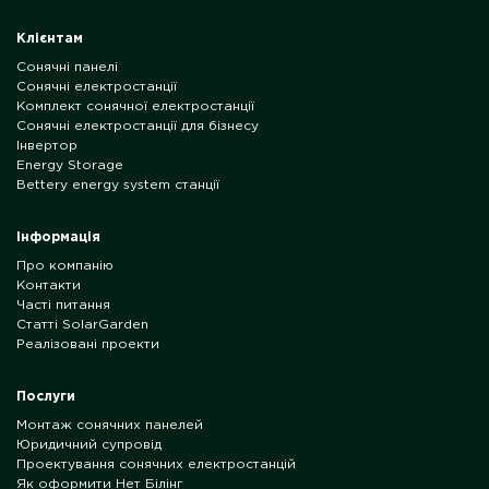
Клієнтам
Сонячні панелі
Сонячні електростанції
Комплект сонячної електростанції
Сонячні електростанції для бізнесу
Інвертор
Energy Storage
Bettery energy system станції
Інформація
Про компанію
Контакти
Часті питання
Статті SolarGarden
Реалізовані проекти
Послуги
Монтаж сонячних панелей
Юридичний супровід
Проектування сонячних електростанцій
Як оформити Нет Білінг