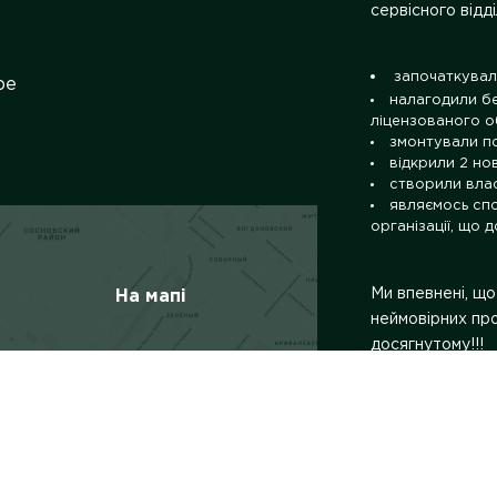
сервісного відді
започаткували
be
налагодили б
ліцензованого о
змонтували по
відкрили 2 но
створили влас
являємось спо
організації, що 
Ми впевнені, що
На мапі
неймовірних про
досягнутому!!!