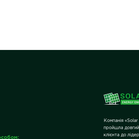
Компанія «Solar
пройшла довгий
клієнта до ліде
особом: