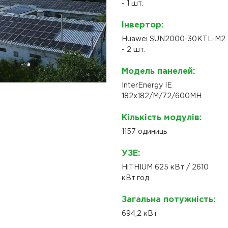
- 1 шт.
Інвертор:
Huawei SUN2000-30KTL-M2
- 2 шт.
Модель панелей:
InterEnergy IE
182x182/M/72/600MH
Кількість модулів:
1157 одиниць
УЗЕ:
HiTHIUM 625 кВт / 2610
кВт·год
Загальна потужність:
694,2 кВт