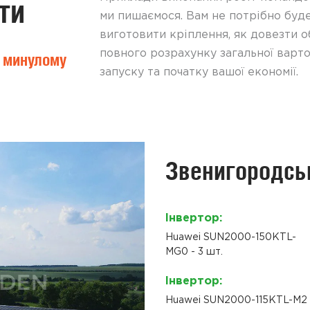
ти
ми пишаємося. Вам не потрібно буде
виготовити кріплення, як довезти о
повного розрахунку загальної вартос
 минулому
запуску та початку вашої економії.
Звенигородськ
Інвертор:
Huawei SUN2000-150KTL-
MG0 - 3 шт.
Інвертор:
Huawei SUN2000-115KTL-M2