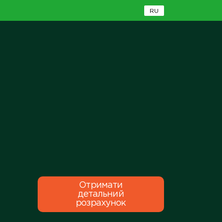
RU
Отримати
детальний
розрахунок