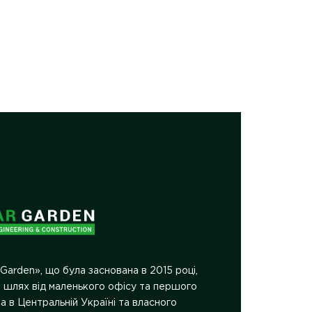
Сон
електро
 Garden», що була заснована в 2015 році,
 шлях від маленького офісу та першого
ра в Центральній Україні та власного