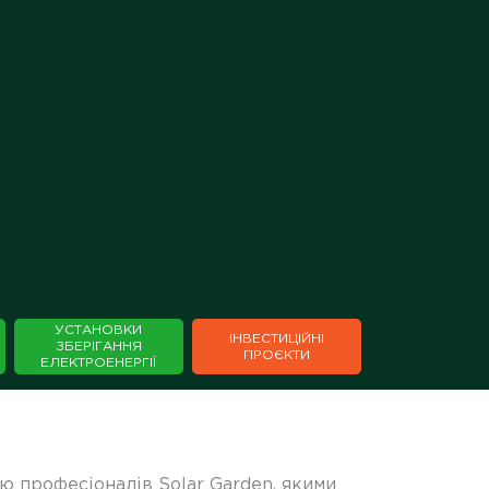
×
УСТАНОВКИ
ІНВЕСТИЦІЙНІ
ЗБЕРІГАННЯ
⁣⁣⁣⁣ПРОЄКТИ
ЕЛЕКТРОЕНЕРГІЇ
 професіоналів Solar Garden, якими