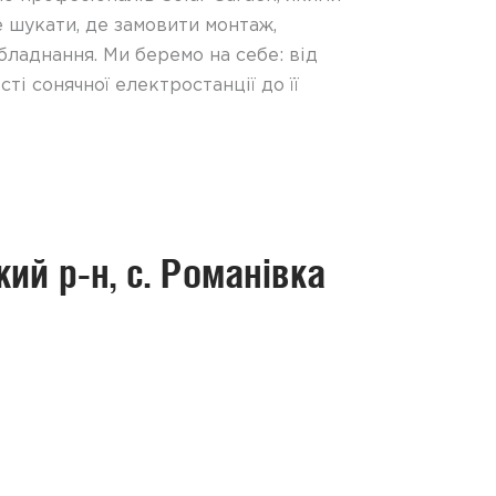
 шукати, де замовити монтаж,
бладнання. Ми беремо на себе: від
ті сонячної електростанції до її
ий р-н, с. Романівка
Сон
пан