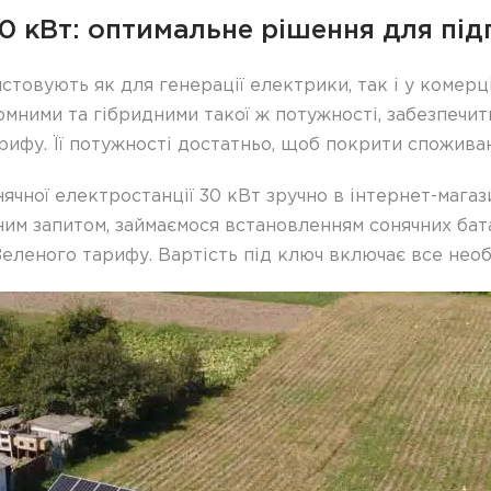
0 кВт: оптимальне рішення для пі
товують як для генерації електрики, так і у комерц
ономними та гібридними такої ж потужності, забезпечи
ифу. Її потужності достатньо, щоб покрити споживанн
чної електростанції 30 кВт зручно в інтернет-магаз
ним запитом, займаємося встановленням сонячних бат
еленого тарифу. Вартість під ключ включає все необ