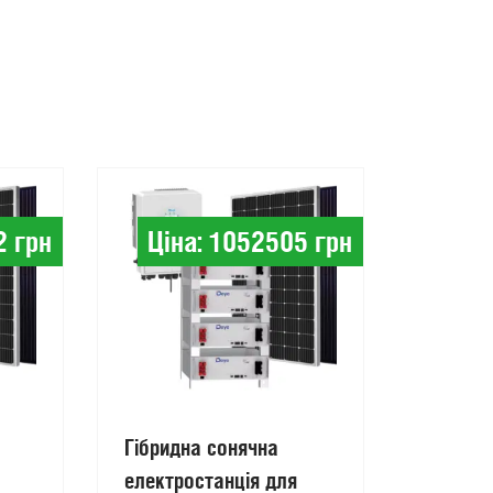
2 грн
Ціна: 1052505 грн
Сон
пан
Гібридна сонячна
електростанція для