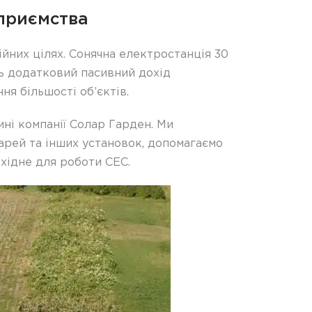
дприємства
ійних цілях. Сонячна електростанція 30
ть додатковий пасивний дохід
я більшості об’єктів.
ині компанії Солар Гарден. Ми
арей та інших установок, допомагаємо
Облад
хідне для роботи СЕС.
для со
електро