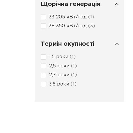
Щорічна генерація
33 205 кBт/год
1
38 350 кBт/год
3
Термін окупності
1,5 роки
1
2,5 роки
1
2,7 роки
1
3,6 роки
1