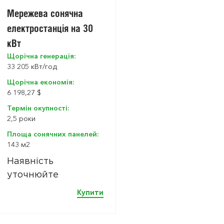
Мережева сонячна
електростанція на 30
кВт
Щорічна генерація:
33 205 кBт/год
Щорічна економія:
6 198,27 $
Термін окупності:
2,5 роки
Площа сонячних панелей:
143 м2
Наявність
уточнюйте
Купити