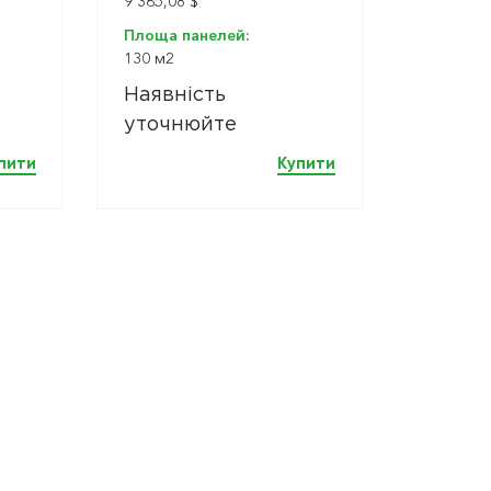
9 365,08 $
Площа панелей:
130 м2
Наявність
уточнюйте
пити
Купити
Сон
електро