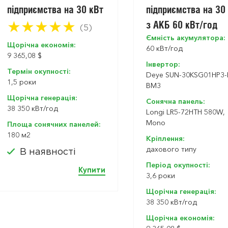
підприємства на 30 кВт
підприємства на 30 
з АКБ 60 кВт/год
★
★
★
★
★
(5)
Ємність акумулятора:
Щорічна економія:
60 кВт/год
9 365,08 $
Інвертор:
Термін окупності:
Deye SUN-30KSG01HP3-
1,5 роки
BM3
Щорічна генерація:
Сонячна панель:
38 350 кBт/год
Longi LR5-72HTH 580W,
Mono
Площа сонячних панелей:
180 м2
Кріплення:
дахового типу
В наявності
Період окупності:
Купити
3,6 роки
Щорічна генерація:
38 350 кBт/год
Щорічна економія: