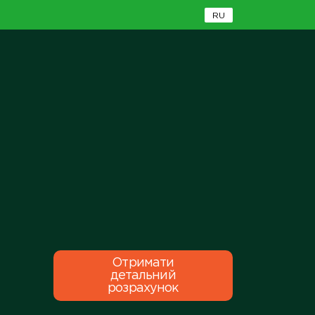
RU
Отримати
детальний
розрахунок