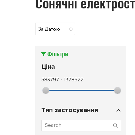
Сонячні електрост
За Датою
No Options
To Choose
Фільтри
Ціна
583797
-
1378522
Тип застосування