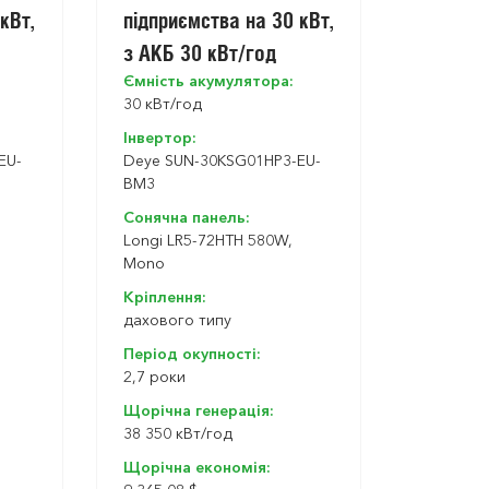
кВт,
підприємства на 30 кВт,
з АКБ 30 кВт/год
Ємність акумулятора:
30 кВт/год
Інвертор:
EU-
Deye SUN-30KSG01HP3-EU-
BM3
Сонячна панель:
Longi LR5-72HTH 580W,
Mono
Кріплення:
дахового типу
Період окупності:
2,7 роки
Щорічна генерація:
38 350 кBт/год
Щорічна економія: