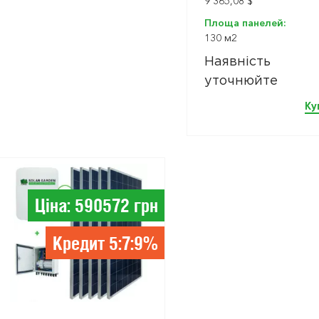
9 365,08 $
Площа панелей:
130 м2
Наявність
уточнюйте
Ку
Ціна: 590572 грн
Кредит 5:7:9%