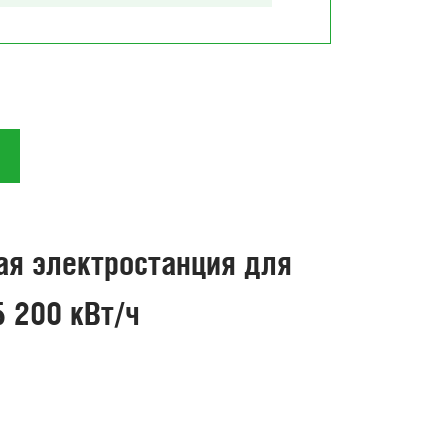
для со
электро
ая электростанция для
Б 200 кВт/ч