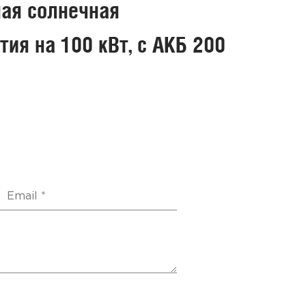
ная солнечная
ия на 100 кВт, с АКБ 200
Проекти
СЭС 
Д
ПРЕДП
Уста