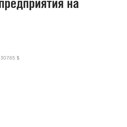
предприятия на
 307.65 $
Солн
пан