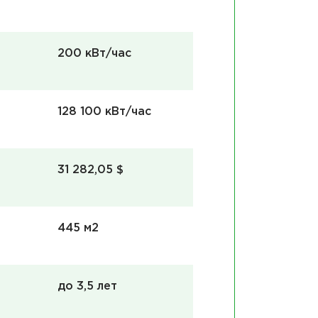
200 кВт/час
128 100 кBт/час
31 282,05 $
445 м2
до 3,5 лет
Оборуд