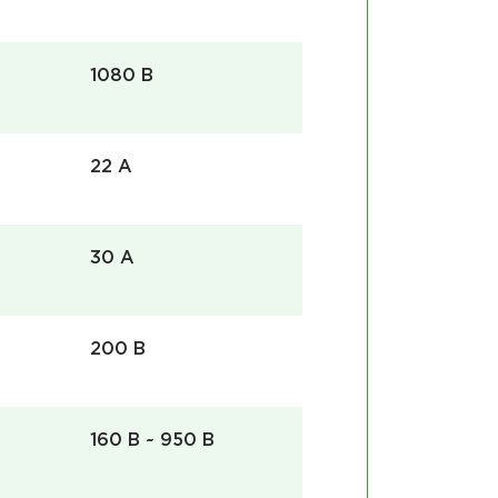
1080 В
22 A
30 А
200 В
160 В ~ 950 В
Оборуд