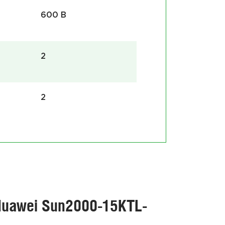
600 В
для со
электро
2
2
Huawei Sun2000-15KTL-