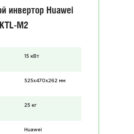
ой инвертор Huawei
Солн
5KTL-M2
электро
15 кВт
525x470x262 мм
25 кг
Huawei