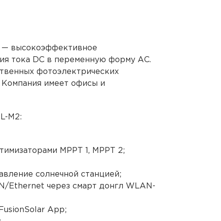
— высокоэффективное
ия тока DC в переменную форму АС.
ственных фотоэлектрических
 Компания имеет офисы и
Проекти
TL-M2
:
СЭС 
птимизаторами МРРТ 1, МРРТ 2;
Д
равление
солнечной станцией
;
ПРЕДП
N/Ethernet через смарт донгл WLAN-
usionSolar App;
Уста