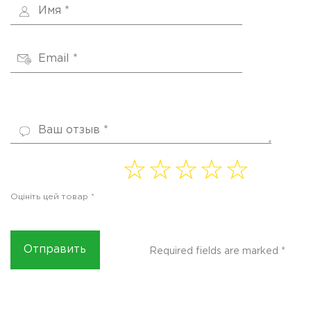
1 of
2 of
3 of
4
5 of
5
5
5
of 5
5
Оцініть цей товар
*
stars
stars
stars
stars
stars
Required fields are marked
*