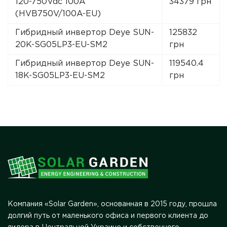
120-750Vdc 100A
34379 грн
(HVB750V/100A-EU)
Гибридный инвертор Deye SUN-
125832
20K-SG05LP3-EU-SM2
грн
Гибридный инвертор Deye SUN-
119540.4
18K-SG05LP3-EU-SM2
грн
Компания «Solar Garden», основанная в 2015 году, прошла
долгий путь от маленького офиса и первого клиента до