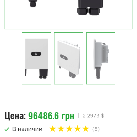
Цена:
96486.6 грн
|
2 297.3 $
★
★
★
★
★
В наличии
(5)