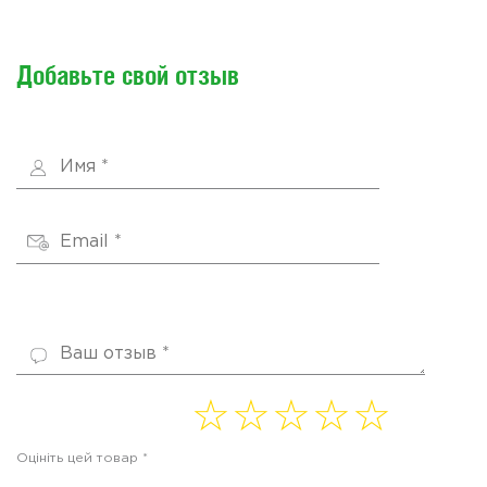
Добавьте свой отзыв
1 of
2 of
3 of
4
5 of
5
5
5
of 5
5
Оцініть цей товар
*
stars
stars
stars
stars
stars