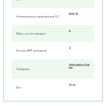
600 В
Номинальное напряжение DC
4
Макс. кол-во вводов
2
Кол-во MPP трекеров
546x460x228
мм
Габариты
21 кг
Вес