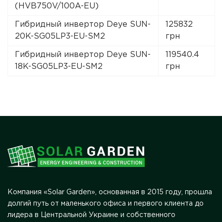
(HVB750V/100A-EU)
Гибридный инвертор Deye SUN-
125832
20K-SG05LP3-EU-SM2
грн
Гибридный инвертор Deye SUN-
119540.4
18K-SG05LP3-EU-SM2
грн
Компания «Solar Garden», основанная в 2015 году, прошла
долгий путь от маленького офиса и первого клиента до
лидера в Центральной Украине и собственного