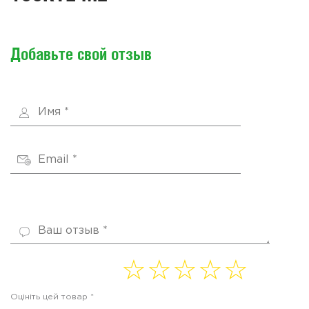
Добавьте свой отзыв
1 of
2 of
3 of
4
5 of
5
5
5
of 5
5
Оцініть цей товар
*
stars
stars
stars
stars
stars