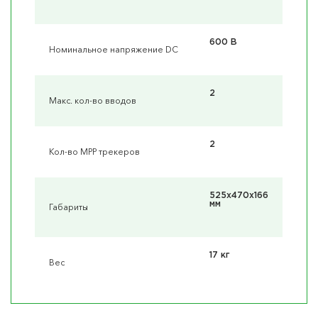
600 В
Номинальное напряжение DC
2
Макс. кол-во вводов
2
Кол-во MPP трекеров
525x470x166
мм
Габариты
17 кг
Вес