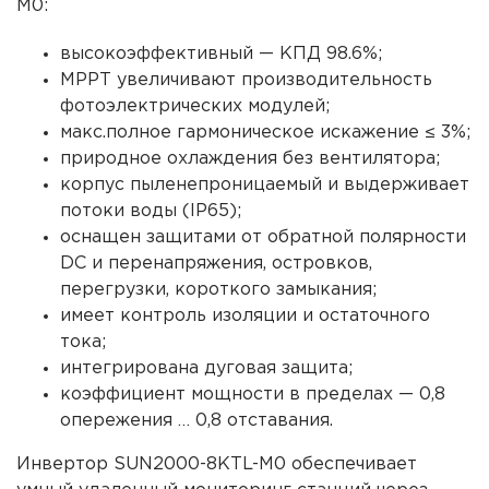
M0
:
высокоэффективный — КПД 98.6%;
МРРТ увеличивают
производительность
фотоэлектрических модулей;
макс.полное гармоническое искажение ≤
3%;
природное охлаждения без вентилятора;
корпус
пыленепроницаемый и выдерживает
потоки воды (IP65);
оснащен защитами от обратной полярности
DC и перенапряжения, островков,
перегрузки, короткого замыкания;
имеет контроль изоляции и остаточного
тока;
интегрирована дуговая защита;
коэффициент мощности в пределах — 0,8
опережения … 0,8 отставания.
Инвертор
SUN2000-8KTL-M0
о
беспечивает