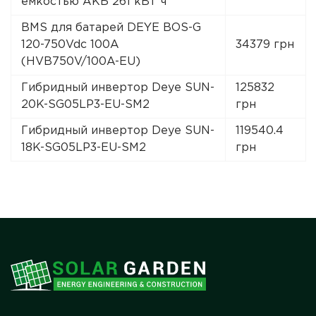
емкостью АКБ 261 кВт*ч
BMS для батарей DEYE BOS-G
120-750Vdc 100A
34379 грн
(HVB750V/100A-EU)
Гибридный инвертор Deye SUN-
125832
20K-SG05LP3-EU-SM2
грн
Гибридный инвертор Deye SUN-
119540.4
18K-SG05LP3-EU-SM2
грн