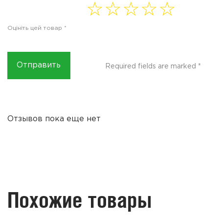
1 of
2 of
3 of
4
5 of
5
5
5
of 5
5
Оцініть цей товар
*
stars
stars
stars
stars
stars
Required fields are marked
*
Отзывов пока еще нет
Похожие товары