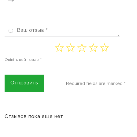
1 of
2 of
3 of
4
5 of
5
5
5
of 5
5
Оцініть цей товар
*
stars
stars
stars
stars
stars
Required fields are marked
*
Отзывов пока еще нет