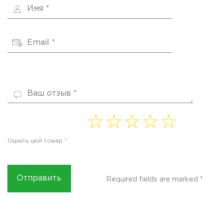
1 of
2 of
3 of
4
5 of
5
5
5
of 5
5
Оцініть цей товар
*
stars
stars
stars
stars
stars
Required fields are marked
*