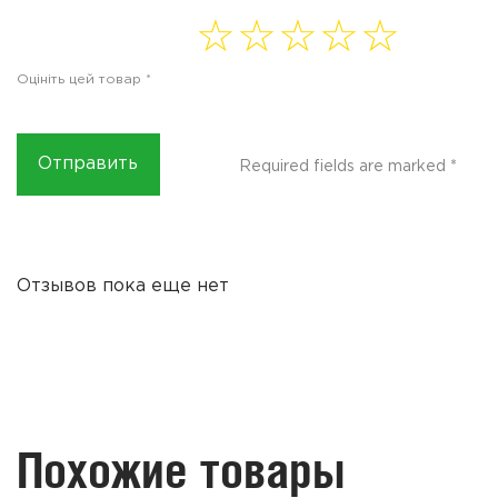
1 of
2 of
3 of
4
5 of
5
5
5
of 5
5
Оцініть цей товар
*
stars
stars
stars
stars
stars
Required fields are marked
*
Отзывов пока еще нет
Похожие товары