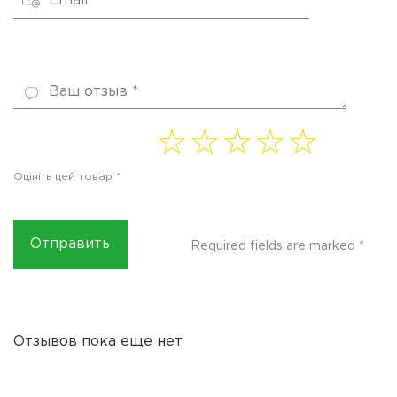
1 of
2 of
3 of
4
5 of
5
5
5
of 5
5
Оцініть цей товар
*
stars
stars
stars
stars
stars
Required fields are marked
*
Отзывов пока еще нет