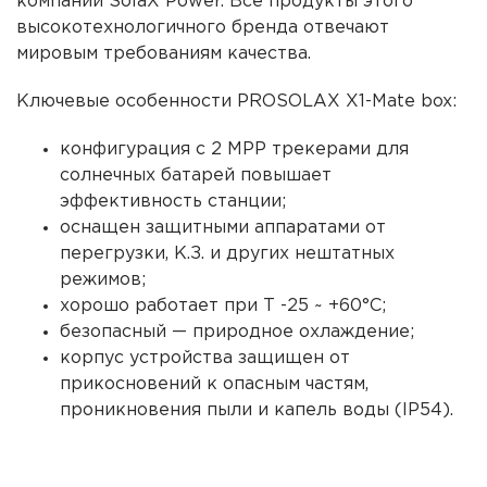
компании SolaХ Power. Все продукты этого
высокотехнологичного бренда отвечают
мировым требованиям качества.
Ключевые особенности
PROSOLAX X1-Mate box
:
конфигурация с 2 МРР трекерами для
солнечных
батарей
повышает
эффективность
станции
;
оснащен защитными аппаратами от
перегрузки, К.З. и других нештатных
режимов;
хорошо работает при Т -25 ~ +60°C;
безопасный — природное охлаждение;
корпус
устройства защищен от
прикосновений к опасным частям,
проникновения пыли и капель воды (IP54).