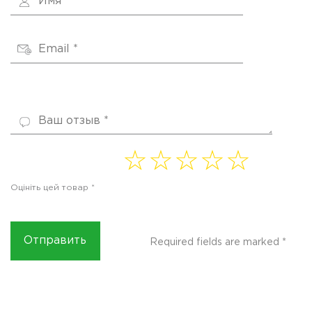
1 of
2 of
3 of
4
5 of
5
5
5
of 5
5
Оцініть цей товар
*
stars
stars
stars
stars
stars
Required fields are marked
*