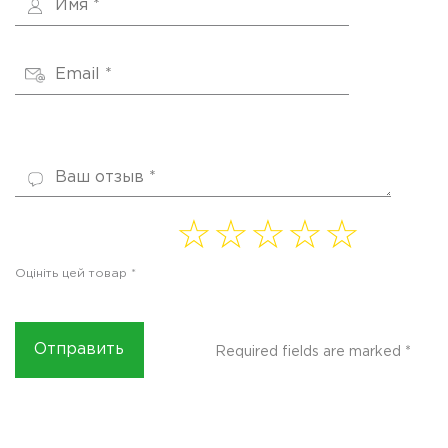
1 of
2 of
3 of
4
5 of
5
5
5
of 5
5
Оцініть цей товар
*
stars
stars
stars
stars
stars
Required fields are marked
*