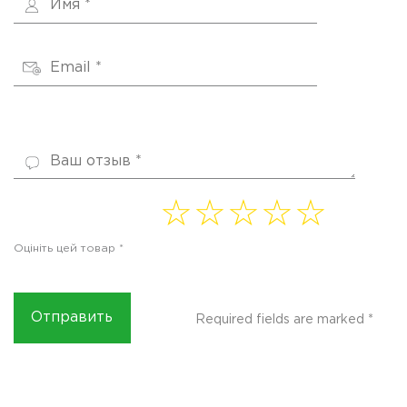
1 of
2 of
3 of
4
5 of
5
5
5
of 5
5
Оцініть цей товар
*
stars
stars
stars
stars
stars
Required fields are marked
*