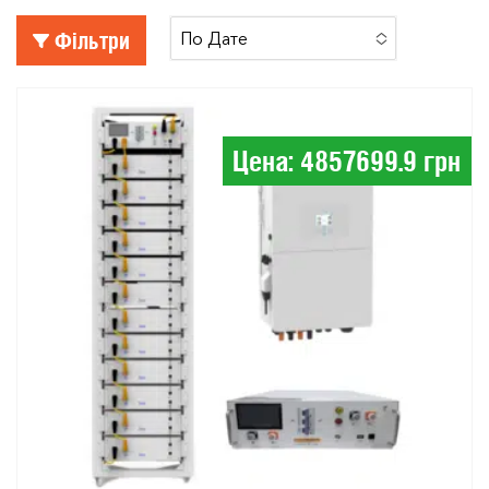
Фільтри
По Дате
No Options To Choose
Цена: 4857699.9 грн