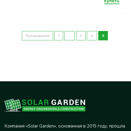
Купить
Предыдущая
1
…
3
4
5
Компания «Solar Garden», основанная в 2015 году, прошла