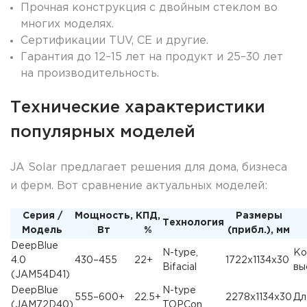
Прочная конструкция с двойным стеклом во
многих моделях.
Сертификации TUV, CE и другие.
Гарантия до 12–15 лет на продукт и 25–30 лет
на производительность.
Технические характеристики
популярных моделей
JA Solar предлагает решения для дома, бизнеса
и ферм. Вот сравнение актуальных моделей:
Серия /
Мощность,
КПД,
Размеры
Технология
Модель
Вт
%
(прибл.), мм
DeepBlue
N-type,
Ко
4.0
430–455
22+
1722x1134x30
Bifacial
вы
(JAM54D41)
DeepBlue
N-type
555–600+
22.5+
2278x1134x30
Дл
(JAM72D40)
TOPCon