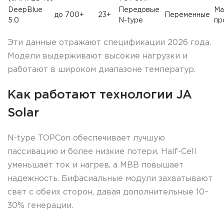
DeepBlue
Передовые
Ма
до 700+
23+
Переменные
5.0
N-type
пр
Эти данные отражают спецификации 2026 года.
Модели выдерживают высокие нагрузки и
работают в широком диапазоне температур.
Как работают технологии JA
Solar
N-type TOPCon обеспечивает лучшую
пассивацию и более низкие потери. Half-Cell
уменьшает ток и нагрев, а MBB повышает
надежность. Бифасиальные модули захватывают
свет с обеих сторон, давая дополнительные 10–
30% генерации.