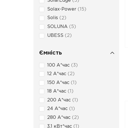
SolarEdge
5
Solax-Power
15
Solis
2
SOLUNA
5
UBESS
2
Ємність
100 А*час
3
12 А*час
2
150 А*час
1
18 А*час
1
200 А*час
1
24 А*час
1
280 А*час
2
3,1 кВт*час
1