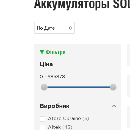
Аккумуляторы SO
По Дате
No Options To
Choose
Фільтри
Ціна
0
-
985878
Виробник
Afore Ukraine
3
Altek
43