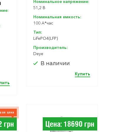
Номинальное напряжение:
h
51,2 В
ние:
Солн
Номинальная емкость:
100 A*час
:
электро
Тип:
LiFePO4(LFP)
Производитель:
Deye
В наличии
Купить
пить
шая цена
2 грн
Цена: 18690 грн