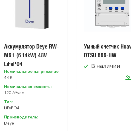
Аккумулятор Deye RW-
Умный счетчик Hua
M6.1 (6.14kW) 48V
DTSU 666-HW
LiFePO4
В наличии
Номинальное напряжение:
Ку
48 В
Номинальная емкость:
120 A*час
Тип:
LiFePO4
Производитель:
Deye