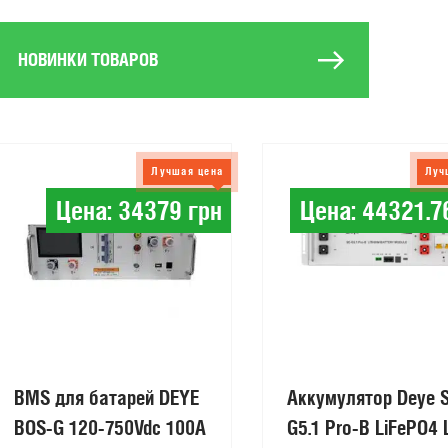
НОВИНКИ ТОВАРОВ
Лучшая цена
Луч
Цена: 34379 грн
Цена: 44321.7
BMS для батарей DEYE
Аккумулятор Deye 
BOS-G 120-750Vdc 100A
G5.1 Pro-B LiFePO4 