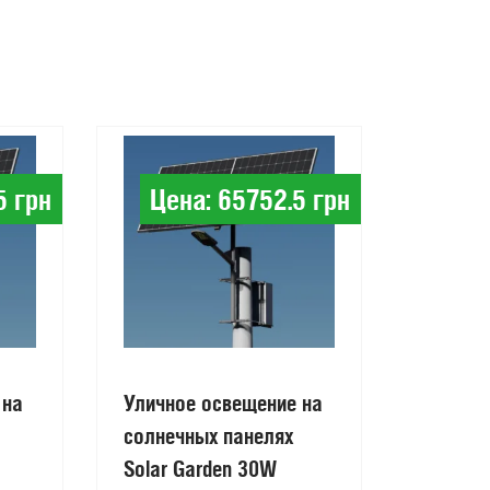
для со
электро
5 грн
Цена: 65752.5 грн
 на
Уличное освещение на
солнечных панелях
Solar Garden 30W