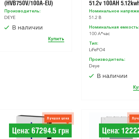
(HVB750V/100A-EU)
51.2v 100AH 5.12kw
Производитель:
Номинальное напряже
DEYE
51.2 В
Номинальная емкость
В наличии
100 A*час
Купить
Тип:
LiFePO4
Производитель:
Deye
В наличии
Ку
Лучшая цена
Луч
Цена: 67294.5 грн
Цена: 1222