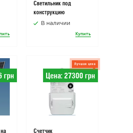
Светильник под
конструкцию
В наличии
пить
Купить
Проекти
Лучшая цена
6 грн
Цена: 27300 грн
СЭС 
Д
ПРЕДП
Уста
 на
Счетчик