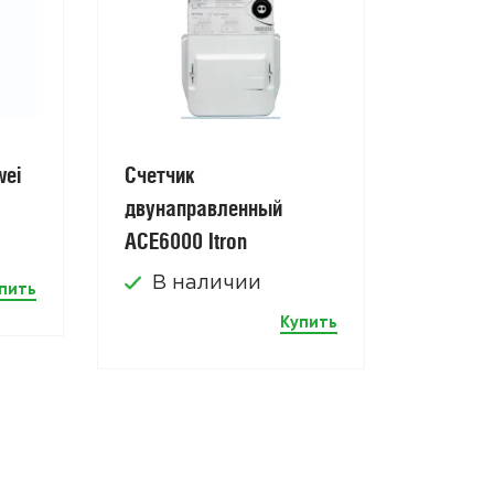
wei
Счетчик
двунаправленный
АСЕ6000 Itron
В наличии
пить
Купить
Оборуд