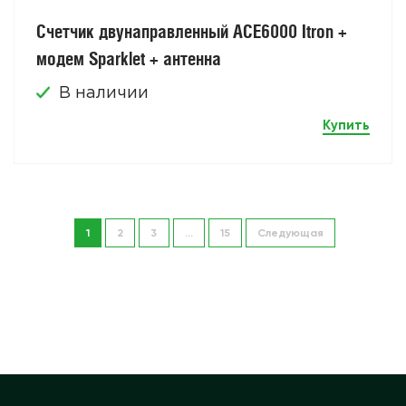
Счетчик двунаправленный АСЕ6000 Itron +
модем Sparklet + антенна
В наличии
Купить
1
2
3
…
15
Следующая